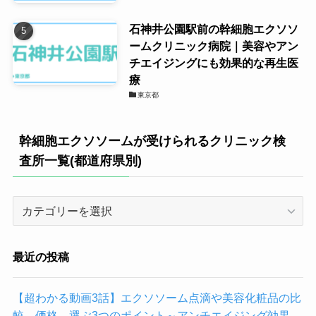
石神井公園駅前の幹細胞エクソソ
ームクリニック病院｜美容やアン
チエイジングにも効果的な再生医
療
東京都
幹細胞エクソソームが受けられるクリニック検
査所一覧(都道府県別)
幹
細
胞
エ
最近の投稿
ク
ソ
【超わかる動画3話】エクソソーム点滴や美容化粧品の比
ソ
較、価格、選ぶ3つのポイント～アンチエイジング効果