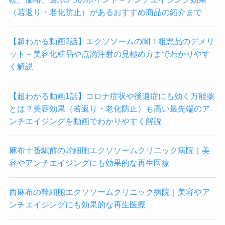
ー
（若返り・老化防止）があるおすすめ商品の紹介まで
ム
が
【超わかる動画2話】エクソソームの闇！粗悪品のデメリ
受
ット～美容化粧品や点滴注射の見極め方までわかりやす
け
く解説
ら
れ
る
【超わかる動画1話】コロナ症状や後遺症にも効く万能薬
ク
とは？美容効果（若返り・老化防止）も高い最先端のア
リ
ンチエイジングを動画でわかりやすく解説
ニ
ッ
麻布十番駅前の幹細胞エクソソームクリニック病院｜美
ク
容やアンチエイジングにも効果的な再生医療
検
査
西麻布の幹細胞エクソソームクリニック病院｜美容やア
所
ンチエイジングにも効果的な再生医療
一
覧