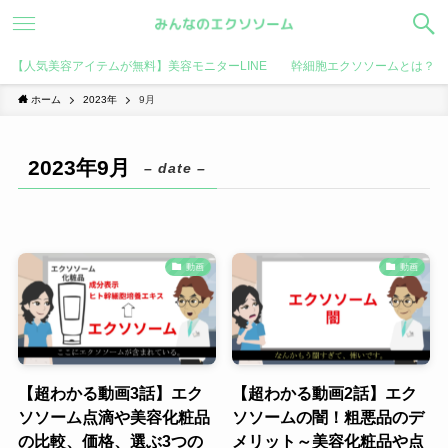
【人気美容アイテムが無料】美容モニターLINE
幹細胞エクソソームとは？
ホーム
2023年
9月
2023年9月
– date –
動画
動画
【超わかる動画3話】エク
【超わかる動画2話】エク
ソソーム点滴や美容化粧品
ソソームの闇！粗悪品のデ
の比較、価格、選ぶ3つの
メリット～美容化粧品や点