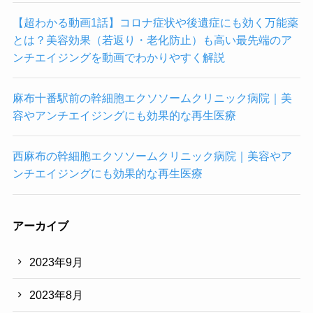
れ
る
【超わかる動画1話】コロナ症状や後遺症にも効く万能薬
ク
とは？美容効果（若返り・老化防止）も高い最先端のア
リ
ンチエイジングを動画でわかりやすく解説
ニ
ッ
麻布十番駅前の幹細胞エクソソームクリニック病院｜美
ク
容やアンチエイジングにも効果的な再生医療
検
査
西麻布の幹細胞エクソソームクリニック病院｜美容やア
所
ンチエイジングにも効果的な再生医療
一
覧
(都
アーカイブ
道
府
2023年9月
県
別)
2023年8月