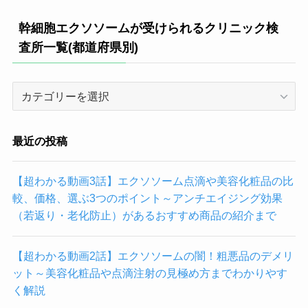
幹細胞エクソソームが受けられるクリニック検
査所一覧(都道府県別)
幹
細
胞
エ
最近の投稿
ク
ソ
【超わかる動画3話】エクソソーム点滴や美容化粧品の比
ソ
較、価格、選ぶ3つのポイント～アンチエイジング効果
ー
（若返り・老化防止）があるおすすめ商品の紹介まで
ム
が
【超わかる動画2話】エクソソームの闇！粗悪品のデメリ
受
ット～美容化粧品や点滴注射の見極め方までわかりやす
け
く解説
ら