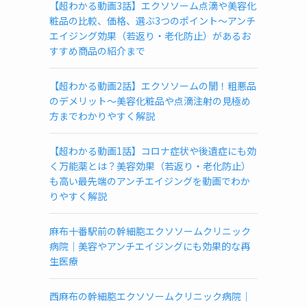
【超わかる動画3話】エクソソーム点滴や美容化
ソ
粧品の比較、価格、選ぶ3つのポイント～アンチ
ー
エイジング効果（若返り・老化防止）があるお
ム
すすめ商品の紹介まで
が
受
け
【超わかる動画2話】エクソソームの闇！粗悪品
ら
のデメリット～美容化粧品や点滴注射の見極め
れ
方までわかりやすく解説
る
ク
【超わかる動画1話】コロナ症状や後遺症にも効
リ
く万能薬とは？美容効果（若返り・老化防止）
ニ
も高い最先端のアンチエイジングを動画でわか
ッ
りやすく解説
ク
検
麻布十番駅前の幹細胞エクソソームクリニック
査
病院｜美容やアンチエイジングにも効果的な再
所
生医療
一
覧
(都
西麻布の幹細胞エクソソームクリニック病院｜