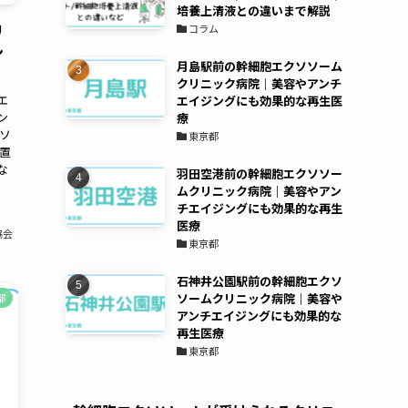
培養上清液との違いまで解説
リ
コラム
ン
月島駅前の幹細胞エクソソーム
クリニック病院｜美容やアンチ
エ
エイジングにも効果的な再生医
ン
療
ソ
東京都
置
な
羽田空港前の幹細胞エクソソー
ムクリニック病院｜美容やアン
チエイジングにも効果的な再生
医療
協会
東京都
石神井公園駅前の幹細胞エクソ
ソームクリニック病院｜美容や
都
アンチエイジングにも効果的な
再生医療
東京都