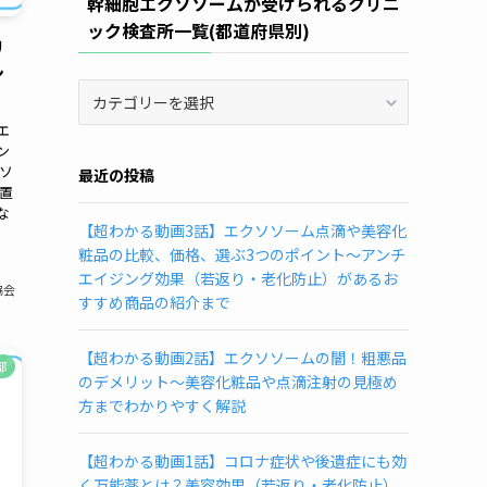
幹細胞エクソソームが受けられるクリニ
ック検査所一覧(都道府県別)
リ
ン
幹
細
エ
胞
ン
エ
ソ
最近の投稿
ク
置
ソ
な
【超わかる動画3話】エクソソーム点滴や美容化
ソ
粧品の比較、価格、選ぶ3つのポイント～アンチ
ー
エイジング効果（若返り・老化防止）があるお
ム
協会
すすめ商品の紹介まで
が
受
け
【超わかる動画2話】エクソソームの闇！粗悪品
都
ら
のデメリット～美容化粧品や点滴注射の見極め
れ
方までわかりやすく解説
る
ク
【超わかる動画1話】コロナ症状や後遺症にも効
リ
く万能薬とは？美容効果（若返り・老化防止）