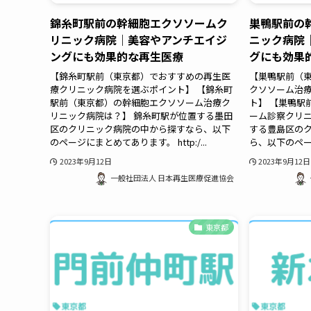
錦糸町駅前の幹細胞エクソソームク
巣鴨駅前の
リニック病院｜美容やアンチエイジ
ニック病院
ングにも効果的な再生医療
グにも効果
【錦糸町駅前（東京都）でおすすめの再生医
【巣鴨駅前（
療クリニック病院を選ぶポイント】 【錦糸町
クソソーム治
駅前（東京都）の幹細胞エクソソーム治療ク
ト】 【巣鴨駅
リニック病院は？】 錦糸町駅が位置する墨田
ーム診察クリニ
区のクリニック病院の中から探すなら、以下
する豊島区の
のページにまとめてあります。 http:/...
ら、以下のペー
2023年9月12日
2023年9月12日
一般社団法人 日本再生医療促進協会
東京都