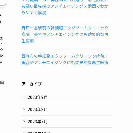
ニ
も高い最先端のアンチエイジングを動画でわか
ッ
りやすく解説
ク
ク
検
ジ
麻布十番駅前の幹細胞エクソソームクリニック
査
病院｜美容やアンチエイジングにも効果的な再
所
胞
生医療
一
イ
覧
ク
(都
駅
西麻布の幹細胞エクソソームクリニック病院｜
ら
道
美容やアンチエイジングにも効果的な再生医療
府
県
別)
協会
アーカイブ
2023年9月
2023年8月
2023年7月