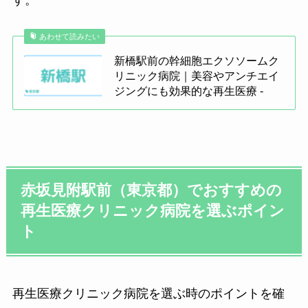
す。
ので、お気軽にお問い合わせください。
メソガン（U225）全顔
あわせて読みたい
高品質エクソソ
施術メニュー・料金 一例
新橋駅前の幹細胞エクソソームク
1回 55,000円
ーム（ヒト臍帯
リニック病院｜美容やアンチエイ
3回 158,400円
ジングにも効果的な再生医療 -
由来幹細胞培養
6回 297,000円
上清液）導入
幹細胞エクソソーム再生療法
メソガン
（U225）高品質
エクソソーム
エクソソーム肌再生療法
1回 71,500円
赤坂見附駅前（東京都）でおすすめの
（ヒト臍帯由来
3回 204,600円
再生医療クリニック病院を選ぶポイン
幹細胞培養上清
6回 382,800円
液）導入＋ペパ
ト
その他エクソソーム再生療法
ーミントピー
幹細胞上清液（エクソソーム含
ル 全顔
有量 2～20億/vial）
クリニック/病院名
再生医療クリニック病院を選ぶ時のポイントを確
美容点滴
脂肪由来間葉系幹細胞