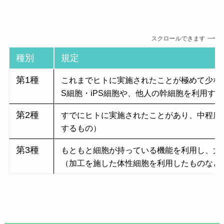
キシ
1錠
ーム（脂肪由来・50億
内服
¥250
ソーム×ダーマペン４
00円
予約方法
ジル
5mg
含有）
HPから
【注入成分】エクソソーム50億
内服
HPから
個 ＋ ヒアルロン酸1cc
間葉系幹細胞エクソソ
スクロールできます
264,0
ミノ
ーム（臍帯由来・100億
初回
種別
規定
00円
キシ
¥74,800
含有）
外用
限定
ジル
1本
¥11,0
第1種
これまでヒトに実施されたことが極めて少な
(男性
ウォートンジェリー由
外用
60ml
00
1回
¥110,000
264,0
S細胞・iPS細胞や、他人の幹細胞を利用す
用)
来幹細胞エクソソーム
(男性
00円
(成長因子含有)
1回あ
用)
第2種
すでにヒトに実施されたことがあり、中程度
たり
するもの）
＊別途施術代 5,500円かかります（採血料込
ミノ
3回
¥264,000
単価
キシ
み）
第3種
もともと細胞が持っている機能を利用し、大
¥88,0
外用
ジル
1本
¥8,50
（加工を施した体性細胞を利用したものなど
00
(女性
外用
60ml
0
高濃度エクソソームプレミアム
用)
1回あ
(女性
（エクソソーム含有量 1000
たり
用)
億/vial）
6回
¥462,000
単価
スピ
間葉系幹細胞エクソソ