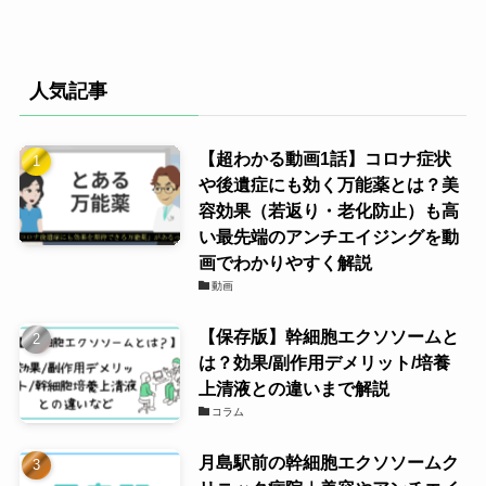
シ
1日1
1
¥1,20
10mg
ア
回1錠
錠
0
人気記事
リ
1日1
1
¥1,80
ス
20mg
回1錠
錠
0
【超わかる動画1話】コロナ症状
や後遺症にも効く万能薬とは？美
容効果（若返り・老化防止）も高
い最先端のアンチエイジングを動
画でわかりやすく解説
動画
【保存版】幹細胞エクソソームと
は？効果/副作用デメリット/培養
ローション
上清液との違いまで解説
コラム
幹細胞ローシ
29,800円
ョン
月島駅前の幹細胞エクソソームク