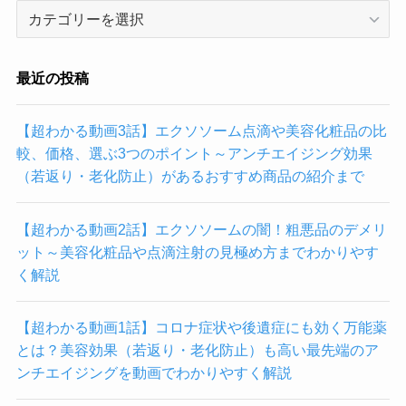
幹
点鼻剤
細
NMN／NAD点
胞
39,000円
鼻剤
エ
最近の投稿
ク
幹細胞NMN／
ソ
59,800円
【超わかる動画3話】エクソソーム点滴や美容化粧品の比
NAD点鼻剤
ソ
較、価格、選ぶ3つのポイント～アンチエイジング効果
ー
（若返り・老化防止）があるおすすめ商品の紹介まで
エクソソーム
ム
NMN／NAD点
69,800円
が
鼻剤
【超わかる動画2話】エクソソームの闇！粗悪品のデメリ
受
ット～美容化粧品や点滴注射の見極め方までわかりやす
け
く解説
ら
れ
る
【超わかる動画1話】コロナ症状や後遺症にも効く万能薬
ク
とは？美容効果（若返り・老化防止）も高い最先端のア
リ
ンチエイジングを動画でわかりやすく解説
ニ