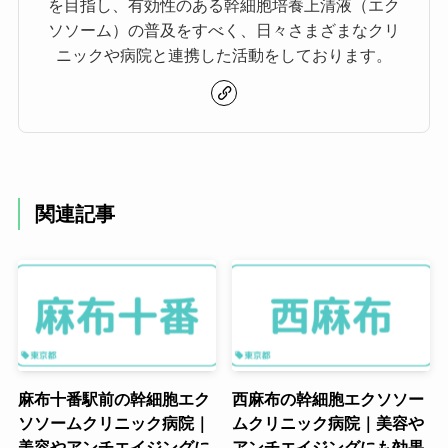
を目指し、有効性のある幹細胞培養上清液（エク
ソソーム
ソソーム）の普及をすべく、日々さまざまなクリ
ニックや病院と連携した活動をしております。
臍帯由来間葉
系幹細胞エク
264,000円
ソソーム
間葉系幹細胞
エクソソーム
（脂肪/臍帯/歯
関連記事
髄由来・1000
396,000円
億含有＋500種
類以上成長因
子含有）１本​
＊別途施術代 24,000円かかります（採血料込
み）
麻布十番駅前の幹細胞エク
西麻布の幹細胞エクソソー
ソソームクリニック病院｜
ムクリニック病院｜美容や
美容やアンチエイジングに
アンチエイジングにも効果