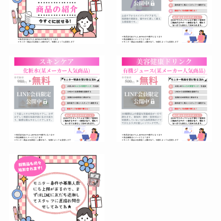
費用
(6cc)
VFD細胞施術
7,920円/回 (ダ
費用
ーマペン)
高濃度エクソソーム吸入
■24,000円/回(注射によるDr施術)
脂肪由来間葉
系幹細胞上清
56,000円
■幹細胞上清液ローションプレゼント(１回の治
液
療につき)
臍帯由来間葉
系幹細胞上清
64,000円
液
歯髄由来間葉
系幹細胞上清
72,000円
液
脂肪由来間葉
系幹細胞エク
132,000円