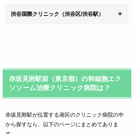
渋谷国際クリニック（渋谷区/渋谷駅）
■ 当院で行う治療行為は、保険診療適応外の自由診療
となります。
■ ホームページ上で掲載されている価格は、すべて税
赤坂見附駅前（東京都）の幹細胞エク
込表示です。
ソソーム治療クリニック病院は？
●【美容・エイジングケア】の初診料は無料です。
●【エクソソーム再生療法】、【がん免疫療法】の初診
料は5,500円（税込）です。
赤坂見附駅が位置する港区のクリニック病院の中
■ インバウンドでの治療につきましては料金が異なり
施術メニュー 一例
ます。 また、事前のご相談、医療通訳の付き添い、予
から探すなら、以下のページにまとめてありま
約方法やキャンセルポリシー等のご説明がございます