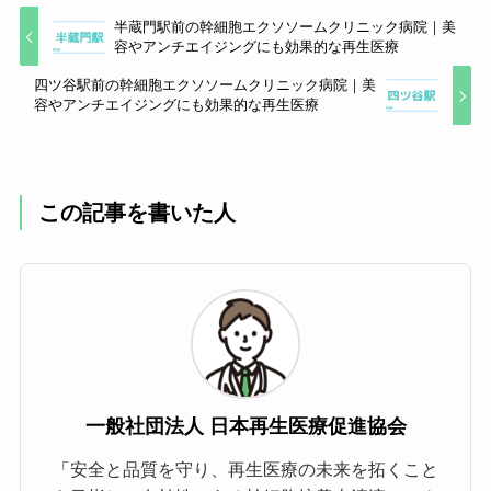
半蔵門駅前の幹細胞エクソソームクリニック病院｜美
容やアンチエイジングにも効果的な再生医療
四ツ谷駅前の幹細胞エクソソームクリニック病院｜美
高濃度エクソソーム関節注射
容やアンチエイジングにも効果的な再生医療
脂肪由来間葉
系幹細胞上清
56,000円
液
この記事を書いた人
臍帯由来間葉
系幹細胞上清
64,000円
液
歯髄由来間葉
系幹細胞上清
72,000円
液
一般社団法人 日本再生医療促進協会
脂肪由来間葉
「安全と品質を守り、再生医療の未来を拓くこと
系幹細胞エク
132,000円