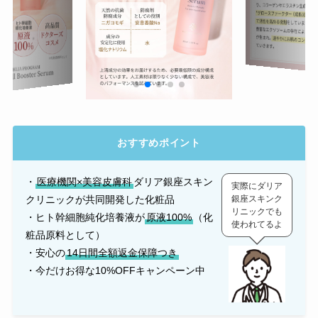
おすすめポイント
・
医療機関×美容皮膚科
ダリア銀座スキン
実際にダリア
クリニックが共同開発した化粧品
銀座スキンク
リニックでも
・ヒト幹細胞純化培養液が
原液100%
（化
使われてるよ
粧品原料として）
・安心の
14日間全額返金保障つき
・今だけお得な10%OFFキャンペーン中