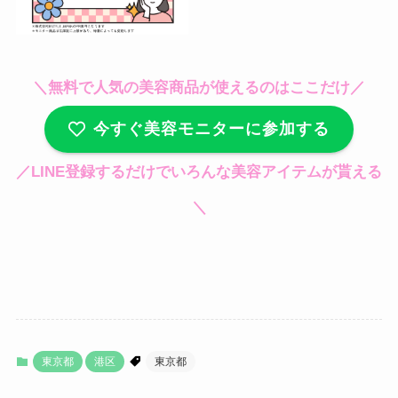
ソソーム
臍帯由来間葉
系幹細胞エク
264,000円
＼無料で人気の美容商品が使えるのはここだけ／
ソソーム
間葉系幹細胞
今すぐ美容モニターに参加する
エクソソーム
／LINE登録するだけでいろんな美容アイテムが貰える
（脂肪/臍帯/歯
髄由来・1000
396,000円
＼
億含有＋500種
類以上成長因
子含有）１本​
＊別途施術代 5,500円かかります（採血料込
み）
東京都
港区
東京都