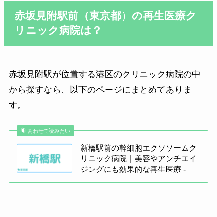
¥77,0
ノラ
ーム
00
赤坂見附駅前（東京都）の再生医療ク
1錠
青山メディカルクリニック
396,0
クト
内服
¥30
（脂肪/臍帯/歯髄由来・
4.9
50mg
リニック病院は？
00円
渋谷国際クリニック
＊治療で使用した羊水幹細胞エクソソームのロ
ン(女
1000億含有＋500種類
5.0
Based on 20 reviews
性用)
以上成長因子含有）
ーションをホームケアとしてお渡しします。
Based on 5 reviews
ビビ
＊別途施術代 5,500円かかります（採血料込
赤坂見附駅が位置する港区のクリニック病院の中
幹細胞上清液×ダーマペン４
スカ
み）
A N
内服
1錠
¥300
【注入成分】脂肪幹細胞2cc ＋
から探すなら、以下のページにまとめてありま
ルプ
4 years ago
yo
ヒアルロン酸1cc
す。
ロ
4 years ago
¥55,3
初回限定
ミンC点
先生もスタッフさんも相談に親身
やった
あわせて読みたい
00
発育
。的確
になって下さり、とても気に入っ
た。感
単
ペ
料金
国際クリ
渋谷の宮益坂の郵便局の反対側の
渋谷駅
新橋駅前の幹細胞エクソソームク
メソ
施術
回
たかっ
ているクリニックです。不安をカ
親切で
¥68,3
位
ー
（税
益坂沿い
ガラス張りのビルのクリニックで
クへ初
リニック病院｜美容やアンチエイ
1回
セラ
内容
数
バーして下さるクリニックは数多
た。
00
量
ス
込）
ので、ア
す。目立った看板が出ていないの
も信頼
ジングにも効果的な再生医療 -
ピー
くないので、何でも話せて受け止
清潔感が
で、若干分かりづらいかもしれま
の受付
1回あ
めてくれる皆様の人柄に惹かれて
丁寧に説
せん。クリニックの中は、モダン
した。
メソ
たり
ます。オススメです！
ミノ
で安心し
で清潔感があります。今回は疲労
感があ
¥195,
ジェ
1
週
3回
単価
キジ
¥25
回復注射を受けましたが、広めの