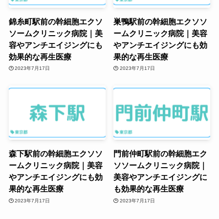
ソソーム
錦糸町駅前の幹細胞エクソ
巣鴨駅前の幹細胞エクソソ
臍帯由来間葉
ソームクリニック病院｜美
ームクリニック病院｜美容
系幹細胞エク
264,000円
容やアンチエイジングにも
やアンチエイジングにも効
効果的な再生医療
果的な再生医療
ソソーム
2023年7月17日
2023年7月17日
間葉系幹細胞
エクソソーム
（脂肪/臍帯/歯
髄由来・1000
396,000円
億含有＋500種
類以上成長因
森下駅前の幹細胞エクソソ
門前仲町駅前の幹細胞エク
子含有）１本​
ームクリニック病院｜美容
ソソームクリニック病院｜
＊別途施術代 24,000円かかります（採血料込
やアンチエイジングにも効
美容やアンチエイジングに
果的な再生医療
も効果的な再生医療
み）
2023年7月17日
2023年7月17日
ED内服薬