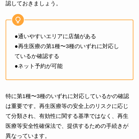
56,00
間葉系幹細胞エクソソーム＋成
認しておきましょう。
上清液（成長因子含
青山メディカルクリニック
高品質エクソソ
0円
長因子（ヒト線維芽細胞増殖因
有）
ーム点滴（ヒト
1回 110,000円
子）
住所・アクセス情報
臍帯由来幹細胞
6回 550,000円
臍帯由来間葉系幹細胞
64,00
培養上清液）
1cc
220,000円
〒107-0062 東京都港区南青山3丁目10番21号
上清液（成長因子含
●通いやすいエリアに店舗がある
0円
内
T’s BRIGHTIA（ティーズブライティア）南青山
有）
料金
●再生医療の第1種〜3種のいずれに対応し
2cc
396,000円
服・
施術
単位
クリニック/病院名
EAST 1F
（税
ているか確認する
外用
内容
量
歯髄由来間葉系幹細胞
3cc
528,000円
込）
72,00
渋谷国際クリニック
治療
上清液（成長因子含
●ネット予約が可能
・東京メトロ 表参道駅（銀座線／千代田線／半蔵
0円
4cc
616,000円
有）
門線）Ａ４出口６分
住所・アクセス情報
フィ
・東京メトロ 外苑前駅（銀座線）1ｂ出口８分
ナス
＊別途施術代 5,500円かかります（採血料込
追加1ccあた
4cc以上
〒150-0002 東京都渋谷区渋谷2丁目19-15 宮益坂ビ
テリ
1錠
り：132,000円
営業時間｜自由診療（完全予約制）
み）
特に第1種〜3種のいずれに対応しているかの確認
内服
¥250
ルディング103
ド内
1mg
は重要です。再生医療等の安全上のリスクに応じ
＊麻酔代込み
・渋谷駅徒歩3分
【診療日時】月・火・水・金・土 10:00-18:30
服(男
高濃度エクソソーム（エクソソ
て分類され、有効性に関する基準ではなく、再生
【休 診 日】木・日曜日
性用)
ーム含有量 50～100億/vial）
営業時間｜自由診療（完全予約制）
エクソソームMSC肌再生療法
医療等安全性確保法で、提供するための手続きが
＊祝・祭日も診療しております
ミノ
間葉系幹細胞エクソソ
10:00～19:00 休診日：木曜・日曜（祝日休）
異なっています。
羊水幹細胞（FetoScell)エクソ
132,0
予約方法