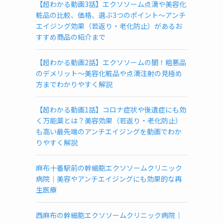
【超わかる動画3話】エクソソーム点滴や美容化
ソ
粧品の比較、価格、選ぶ3つのポイント～アンチ
ー
エイジング効果（若返り・老化防止）があるお
ム
すすめ商品の紹介まで
が
受
け
【超わかる動画2話】エクソソームの闇！粗悪品
ら
のデメリット～美容化粧品や点滴注射の見極め
れ
方までわかりやすく解説
る
ク
【超わかる動画1話】コロナ症状や後遺症にも効
リ
く万能薬とは？美容効果（若返り・老化防止）
ニ
も高い最先端のアンチエイジングを動画でわか
ッ
りやすく解説
ク
検
麻布十番駅前の幹細胞エクソソームクリニック
査
病院｜美容やアンチエイジングにも効果的な再
所
生医療
一
覧
(都
西麻布の幹細胞エクソソームクリニック病院｜