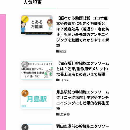
人気記事
【超わかる動画1話】コロナ症
状や後遺症にも効く万能薬と
は？美容効果（若返り・老化防
止）も高い最先端のアンチエイ
ジングを動画でわかりやすく解
説
動画
【保存版】幹細胞エクソソーム
とは？効果/副作用デメリット/
培養上清液との違いまで解説
コラム
月島駅前の幹細胞エクソソーム
クリニック病院｜美容やアンチ
エイジングにも効果的な再生医
療
東京都
羽田空港前の幹細胞エクソソー